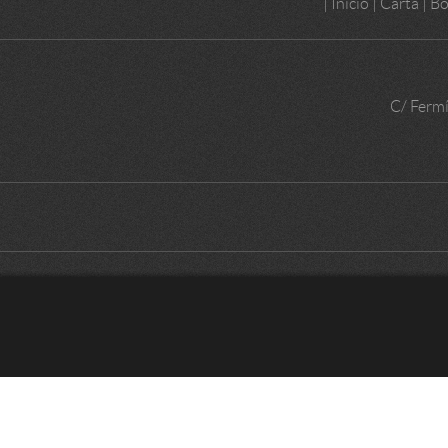
|
Inicio
|
Carta
|
Bo
C/ Fermí