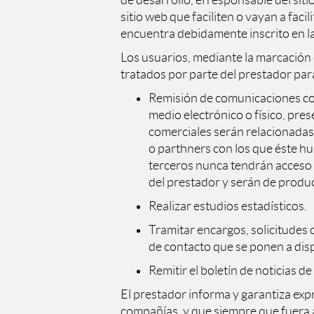
de desarrollo, el responsable del siti
sitio web que faciliten o vayan a fac
encuentra debidamente inscrito en l
Los usuarios, mediante la marcación 
tratados por parte del prestador para 
Remisión de comunicaciones com
medio electrónico o físico, pre
comerciales serán relacionadas 
o parthners con los que éste hu
terceros nunca tendrán acceso 
del prestador y serán de produc
Realizar estudios estadísticos.
Tramitar encargos, solicitudes o
de contacto que se ponen a disp
Remitir el boletín de noticias de
El prestador informa y garantiza exp
compañías, y que siempre que fuera a 