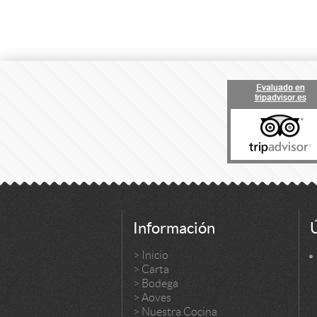
Información
>
Inicio
>
Carta
>
Bodega
>
Aoves
>
Nuestra Cocina