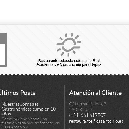
Últimos Posts
Atención al Cliente
Nuestras Jornadas
C/ Fermín Palma, 3
Gastronómicas cumplen 10
23008 - Jaén
años
(+34) 661 615 707
Como ya viene siendo una
restaurante@casantonio.es
tradición cada mes de febrero, en
Casa Antonio v...